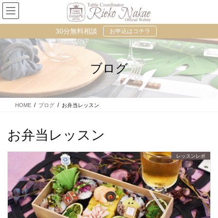
コ
ナ
ン
ビ
テ
ゲ
30分無料相談
お申込はコチラ
ン
ー
ツ
シ
に
ョ
移
ン
ブログ
動
に
移
動
HOME
ブログ
お弁当レッスン
お弁当レッスン
レッスンレポ