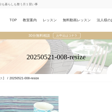
分も暮らしも整う月１習い事
TOP
教室案内
レッスン
無料動画レッスン
法人様の
30分無料相談
お申込はコチラ
20250521-008-resize
ース】
20250521-008-resize