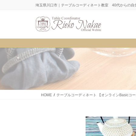
コ
ナ
埼玉県川口市｜テーブルコーディネート教室 40代からの自
ン
ビ
テ
ゲ
ン
ー
ツ
シ
に
ョ
移
ン
動
に
移
動
HOME
テーブルコーディネート 【オンラインBasicコ