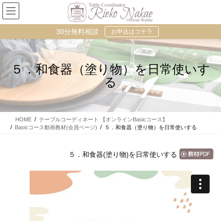
コ
ナ
ン
ビ
テ
ゲ
30分無料相談
お申込はコチラ
ン
ー
ツ
シ
に
ョ
移
ン
５．和食器（塗り物）を日常使いす
動
に
る
移
動
HOME
テーブルコーディネート 【オンラインBasicコース】
Basicコース動画教材(会員ページ)
５．和食器（塗り物）を日常使いする
５．和食器(塗り物)を日常使いする