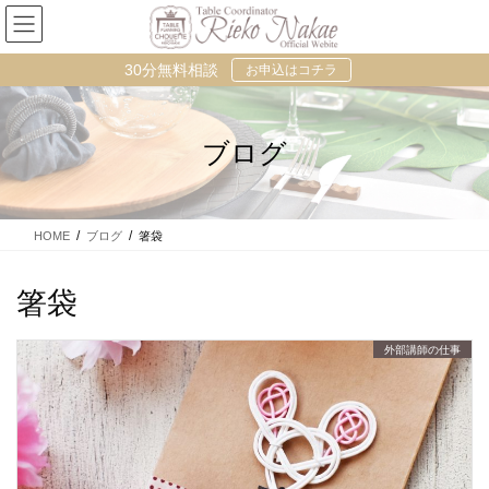
コ
ナ
ン
ビ
テ
ゲ
30分無料相談
お申込はコチラ
ン
ー
ツ
シ
に
ョ
移
ン
ブログ
動
に
移
動
HOME
ブログ
箸袋
箸袋
外部講師の仕事