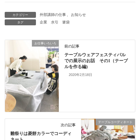
外部講師の仕事
、
お知らせ
カテゴリー
企業
水引
箸袋
タグ
お仕事いろいろ
前の記事
テーブルウェアフェスティバル
での展示のお話 その1（テーブ
ルを作る編)
2020年2月18日
テーブルコーディネート
次の記事
雛祭りは菱餅カラーでコーディ
ネート