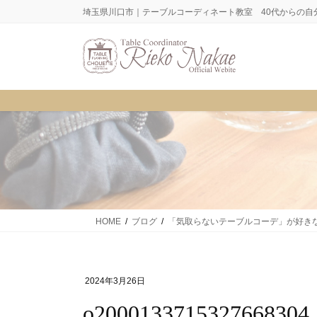
コ
ナ
埼玉県川口市｜テーブルコーディネート教室 40代からの自
ン
ビ
テ
ゲ
ン
ー
ツ
シ
に
ョ
移
ン
動
に
移
動
HOME
ブログ
「気取らないテーブルコーデ」が好き
2024年3月26日
o2000133715327668304