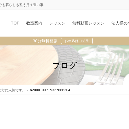
分も暮らしも整う月１習い事
TOP
教室案内
レッスン
無料動画レッスン
法人様の
30分無料相談
お申込はコチラ
ブログ
な方に人気です。
o2000133715327668304