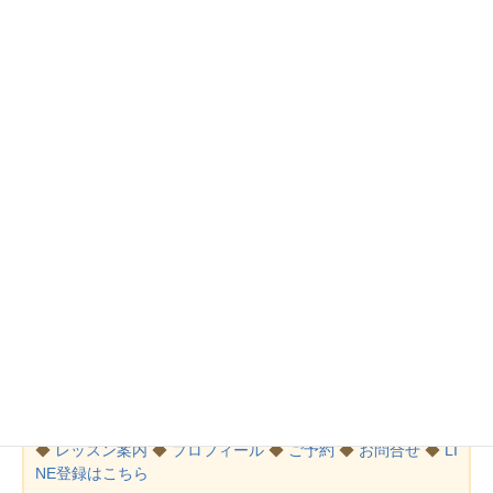
ここまでの内容を必要とせず、
１つのシーンのみに限定したコーディネートや
特定のおもてなし等に特化したコーディネート相談等は、別途ご
相談ください。
また、遠方にお住いの方もご相談くださいね。
アレンジ可能です！
MENU
◆
レッスン案内
◆
プロフィール
◆
ご予約
◆
お問合せ
◆
LI
NE登録はこちら