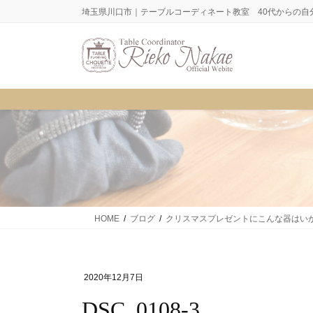
コ
ナ
埼玉県川口市｜テーブルコーディネート教室 40代からの自
ン
ビ
テ
ゲ
ン
ー
ツ
シ
に
ョ
移
ン
動
に
移
動
HOME
ブログ
クリスマスプレゼントにこんな器はい
2020年12月7日
DSC_0108-3