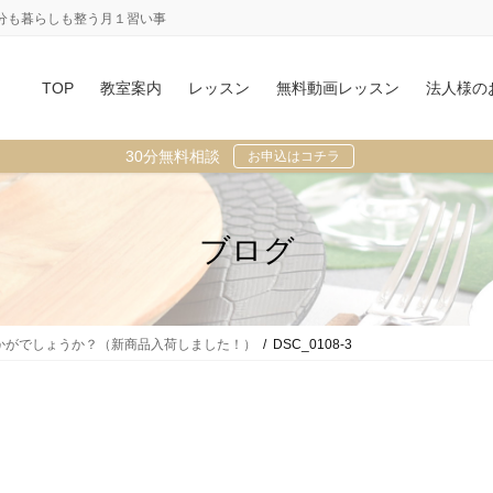
分も暮らしも整う月１習い事
TOP
教室案内
レッスン
無料動画レッスン
法人様の
30分無料相談
お申込はコチラ
ブログ
かがでしょうか？（新商品入荷しました！）
DSC_0108-3