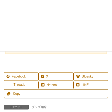
気軽に試してもらうのにはとてもおすすめです♪
セリア、どんどんクオリティが上がってますよね～。
是非、チェックしてみてくださいね。
MENU
◆
レッスン案内
◆
プロフィール
◆
ご予約
◆
お問合せ
◆
LI
NE登録はこちら
Facebook
X
Bluesky
Threads
Hatena
LINE
Copy
グッズ紹介
カテゴリー