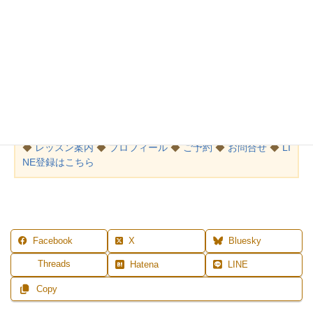
今日（12/28）に飾り損ねたら、
12/29は「苦」を連想する言葉が色々であまりよくないという説が
多く、
12/31は「一夜飾り」で神様に礼を欠くと言われるので、
12/30に飾りましょう～。
MENU
◆
レッスン案内
◆
プロフィール
◆
ご予約
◆
お問合せ
◆
LI
NE登録はこちら
Facebook
X
Bluesky
Threads
Hatena
LINE
Copy