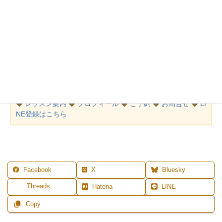
試してみてくださいね。
＊菓匠花見さんは、都内のデパ地下にも入ってます
MENU
◆
レッスン案内
◆
プロフィール
◆
ご予約
◆
お問合せ
◆
LI
NE登録はこちら
Facebook
X
Bluesky
Threads
Hatena
LINE
Copy