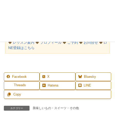
グランマニエ（リキュール）
をかけると更に美味しい大人味に！
甘いものが苦手な方にも美味しいと言っていたきます。
寒いこの季節、身も心もあたたまってくださいね。
MENU
◆
レッスン案内
◆
プロフィール
◆
ご予約
◆
お問合せ
◆
LI
NE登録はこちら
Facebook
X
Bluesky
Threads
Hatena
LINE
Copy
美味しいもの・スイーツ・その他
カテゴリー