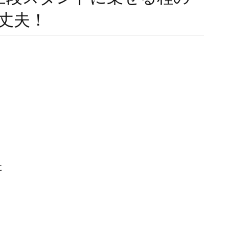
丈夫！
に