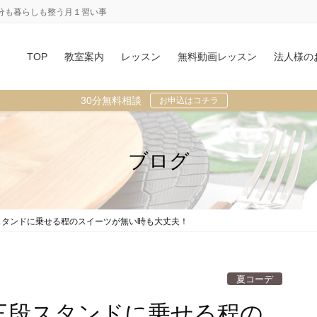
分も暮らしも整う月１習い事
TOP
教室案内
レッスン
無料動画レッスン
法人様の
30分無料相談
お申込はコチラ
ブログ
スタンドに乗せる程のスイーツが無い時も大丈夫！
夏コーデ