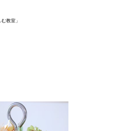
しむ教室」
。