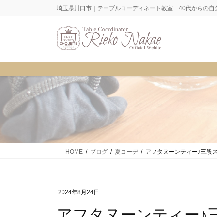
コ
ナ
埼玉県川口市｜テーブルコーディネート教室 40代からの自
ン
ビ
テ
ゲ
ン
ー
ツ
シ
に
ョ
移
ン
動
に
移
動
HOME
ブログ
夏コーデ
アフタヌーンティー♪三段
2024年8月24日
アフタヌーンティー♪三段スタンドに乗せる程の