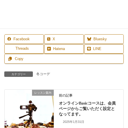
◆
レッスン案内
◆
プロフィール
◆
ご予約
◆
お問合せ
◆
LI
NE登録はこちら
Facebook
X
Bluesky
Threads
Hatena
LINE
Copy
冬コーデ
カテゴリー
レッスン案内
前の記事
オンラインBasicコースは、会員
ページからご覧いただく設定と
なってます。
2025年1月31日