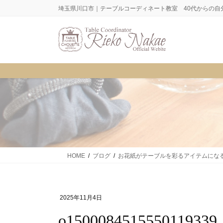
コ
ナ
埼玉県川口市｜テーブルコーディネート教室 40代からの自
ン
ビ
テ
ゲ
ン
ー
ツ
シ
に
ョ
移
ン
動
に
移
動
HOME
ブログ
お花紙がテーブルを彩るアイテムにな
2025年11月4日
o1500084515550119339