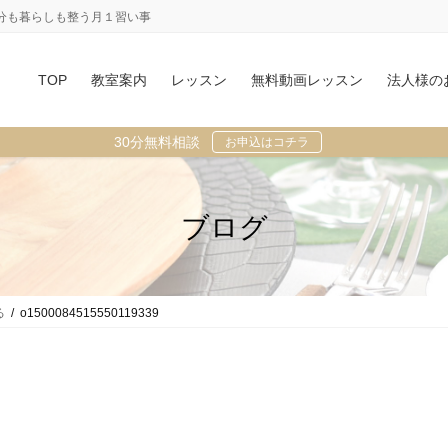
分も暮らしも整う月１習い事
TOP
教室案内
レッスン
無料動画レッスン
法人様の
30分無料相談
お申込はコチラ
ブログ
る
o1500084515550119339