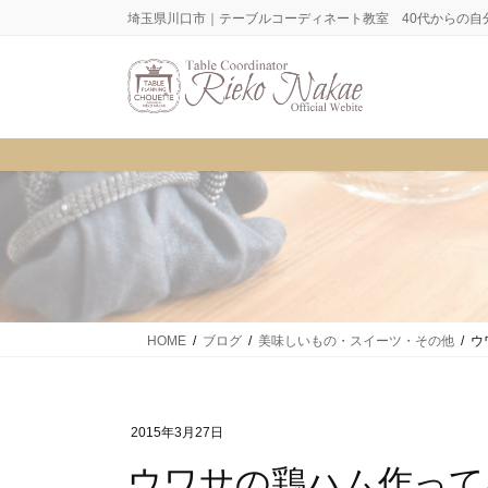
コ
ナ
埼玉県川口市｜テーブルコーディネート教室 40代からの自
ン
ビ
テ
ゲ
ン
ー
ツ
シ
に
ョ
移
ン
動
に
移
動
HOME
ブログ
美味しいもの・スイーツ・その他
ウ
2015年3月27日
ウワサの鶏ハム作って