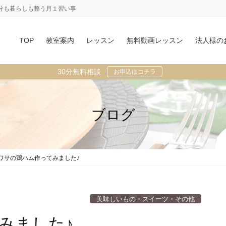
分も暮らしも整う月１習い事
TOP
教室案内
レッスン
無料動画レッスン
法人様の
30分無料相談
お申込はコチラ
ブログ
ワサの鶏ハム作ってみました♪
美味しいもの・スイーツ・その他
みました♪