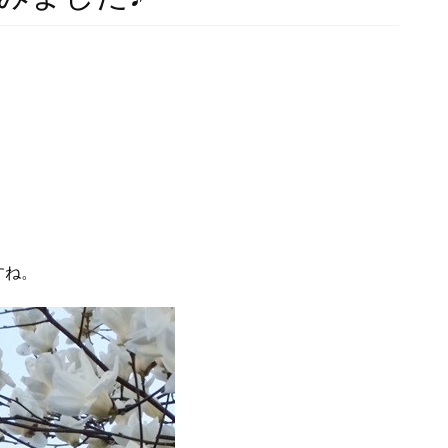
。
すね。