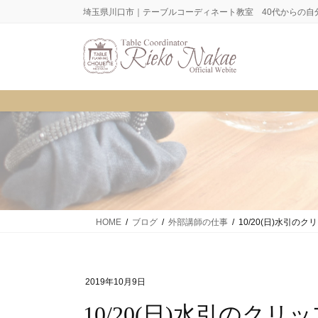
コ
ナ
埼玉県川口市｜テーブルコーディネート教室 40代からの自
ン
ビ
テ
ゲ
ン
ー
ツ
シ
に
ョ
移
ン
動
に
移
動
HOME
ブログ
外部講師の仕事
10/20(日)水引
2019年10月9日
10/20(日)水引のクリップ作りが体験できます♪＠日