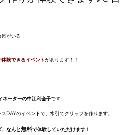
勇気がいる
が体験できるイベント
があります！！
ィネーターの中江利会子
です。
スDAYのイベントで、水引でクリップを作ります。
無料
ば、なんと
で体験していただけます！