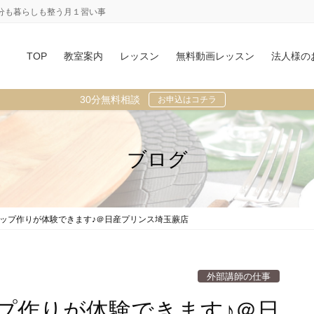
分も暮らしも整う月１習い事
TOP
教室案内
レッスン
無料動画レッスン
法人様の
30分無料相談
お申込はコチラ
ブログ
のクリップ作りが体験できます♪＠日産プリンス埼玉蕨店
外部講師の仕事