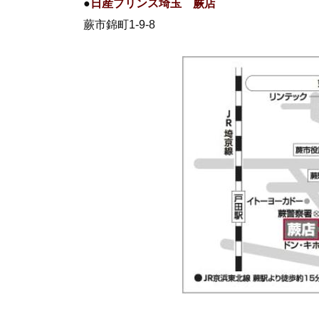
●
日産プリンス埼玉 蕨店
蕨市錦町1-9-8