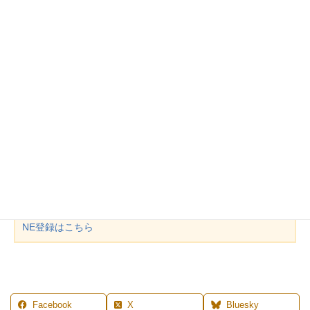
お皿を買う時は、自分のお家に必要な枚数を買い、お客様の時は
組み合わせて使う。
これができると、コーディネートの幅が果てしなく広がります。
我が家も2人家族なのに、お皿を買うたびに6枚ずる揃えていた
ら、あっという間に収納もできなくなります(笑)
是非、お皿を組み合わせることを楽しんでみてくださいね♪
MENU
◆
レッスン案内
◆
プロフィール
◆
ご予約
◆
お問合せ
◆
LI
NE登録はこちら
Facebook
X
Bluesky