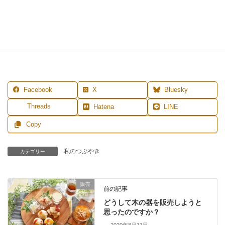
MENU
◆
レッスン案内
◆
プロフィール
◆
ご予約
◆
お問合せ
◆
LI
NE登録はこちら
Facebook
X
Bluesky
Threads
Hatena
LINE
Copy
私のつぶやき
カテゴリー
販売
前の記事
どうして木の器を販売しようと
思ったのですか？