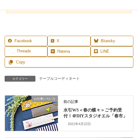
NE登録はこちら
Facebook
X
Bluesky
Threads
Hatena
LINE
Copy
テーブルコーディネート
カテゴリー
お仕事いろいろ
前の記事
水引WS＜春の蝶々＞ご予約受
付！＠DIYスタジオエル「春市」
2021年4月22日