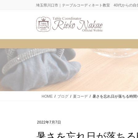
コ
ナ
埼玉県川口市｜テーブルコーディネート教室 40代からの自
ン
ビ
テ
ゲ
ン
ー
ツ
シ
に
ョ
移
ン
動
に
移
動
HOME
ブログ
夏コーデ
暑さを忘れ日が落ちる時間
2022年7月7日
暑さを忘れ日が落ちる時間を楽しむ、キャンドル