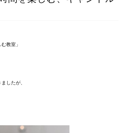
しむ教室」
。
きましたが、
、