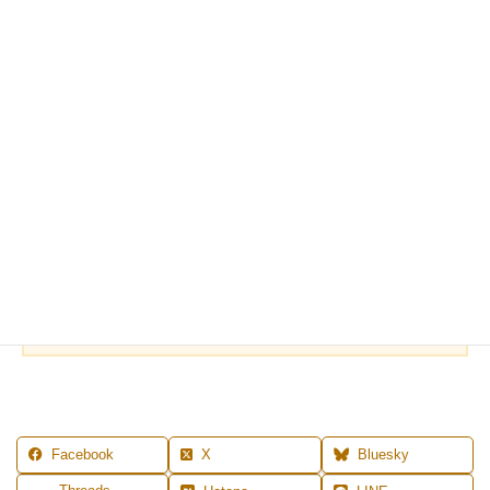
こういうアイテムの作り方、使い方も、
Basicコースのプチワークでご紹介しています。
すぐに実践できるって大事です！
MENU
◆
レッスン案内
◆
プロフィール
◆
ご予約
◆
お問合せ
◆
LI
NE登録はこちら
Facebook
X
Bluesky