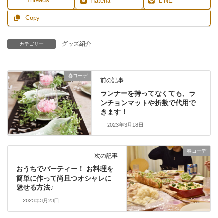
Threads
Hatena
LINE
Copy
グッズ紹介
カテゴリー
春コーデ
前の記事
ランナーを持ってなくても、ラ
ンチョンマットや折敷で代用で
きます！
2023年3月18日
春コーデ
次の記事
おうちでパーティー！ お料理を
簡単に作って尚且つオシャレに
魅せる方法♪
2023年3月23日