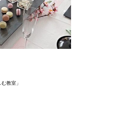
しむ教室」
。