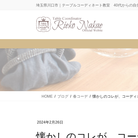
コ
ナ
埼玉県川口市｜テーブルコーディネート教室 40代からの自
ン
ビ
テ
ゲ
ン
ー
ツ
シ
に
ョ
移
ン
動
に
移
動
HOME
ブログ
春コーデ
懐かしのコレが、コーディ
2024年2月26日
懐かしのコレが、コ