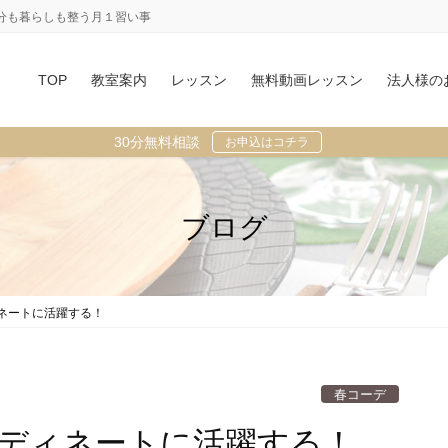
分も暮らしも整う月１習い事
TOP
教室案内
レッスン
無料動画レッスン
法人様の
30分無料相談
お申込はコチラ
ブログ
ネートに活躍する！
春コーデ
ーディネートに活躍する！