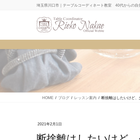
コ
ナ
埼玉県川口市｜テーブルコーディネート教室 40代からの自
ン
ビ
テ
ゲ
ン
ー
ツ
シ
に
ョ
移
ン
動
に
移
動
HOME
ブログ
レッスン案内
断捨離はしたいけど、
2021年2月1日
断捨離はしたいけど、少ない食器でも素敵にコー