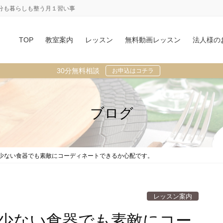
分も暮らしも整う月１習い事
TOP
教室案内
レッスン
無料動画レッスン
法人様の
30分無料相談
お申込はコチラ
ブログ
少ない食器でも素敵にコーディネートできるか心配です。
レッスン案内