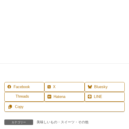
是非、試してみてくださいね。
私も、もう少し飽きるまで出し続けるかもしれません。。
MENU
◆
レッスン案内
◆
プロフィール
◆
ご予約
◆
お問合せ
◆
LI
NE登録はこちら
Facebook
X
Bluesky
Threads
Hatena
LINE
Copy
美味しいもの・スイーツ・その他
カテゴリー