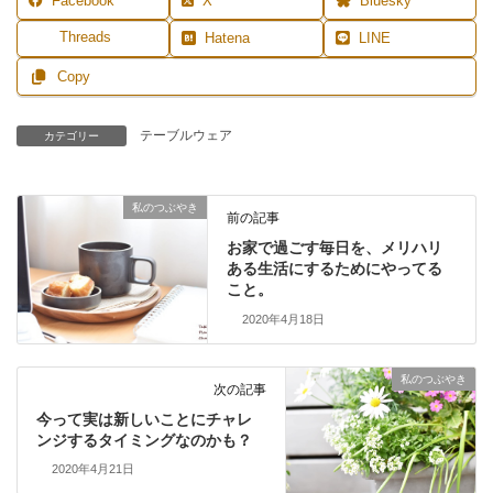
Facebook
X
Bluesky
Threads
Hatena
LINE
Copy
テーブルウェア
カテゴリー
私のつぶやき
前の記事
お家で過ごす毎日を、メリハリ
ある生活にするためにやってる
こと。
2020年4月18日
私のつぶやき
次の記事
今って実は新しいことにチャレ
ンジするタイミングなのかも？
2020年4月21日