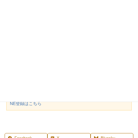
毎日の食事を楽しむには、目に入る印象を変えるのが簡単な補法
です。
それには、テーブルクロスって簡単で大きなイメチェンができる
賢いアイテムなのです。
是非、日常の中に、テーブルクロスを取り入れてみてください
ね。
MENU
◆
レッスン案内
◆
プロフィール
◆
ご予約
◆
お問合せ
◆
LI
NE登録はこちら